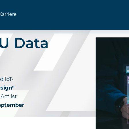
Karriere
U Data
d IoT-
sign“
Act ist
eptember