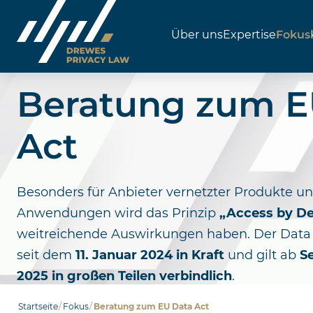
Über uns
Expertise
Fokus
Skip
to
Beratung zum E
content
Act
Besonders für Anbieter vernetzter Produkte un
Anwendungen wird das Prinzip
„Access by De
weitreichende Auswirkungen haben. Der Data 
seit dem
11. Januar 2024 in Kraft
und gilt ab
S
2025 in großen Teilen verbindlich
.
Startseite
/
Fokus
/
Beratung zum EU Data Act