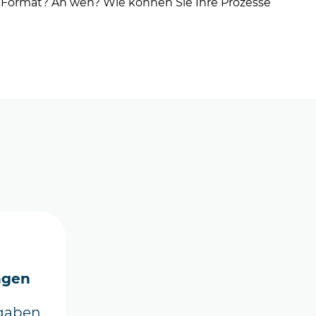
 Format? An wen? Wie können Sie Ihre Prozesse
ngen
rgaben