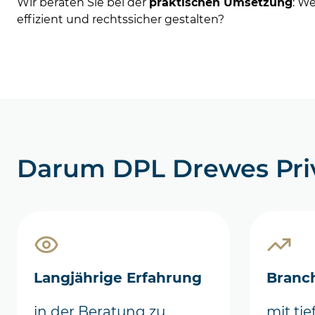
Wir beraten Sie bei der
praktischen Umsetzung
: W
effizient und rechtssicher gestalten?
Darum DPL Drewes Pri
Langjährige Erfahrung
Branc
in der Beratung zu
mit tie