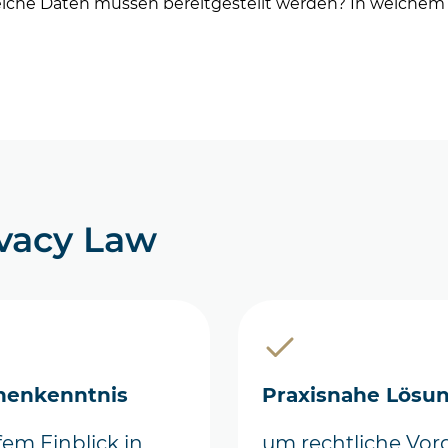
elche Daten müssen bereitgestellt werden? In welchem
vacy Law
henkenntnis
Praxisnahe Lösu
fem Einblick in
um rechtliche Vo