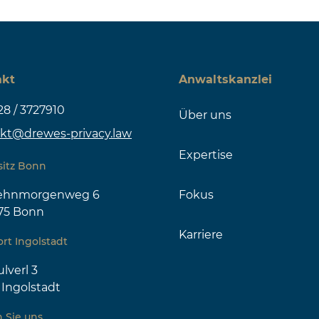
akt
Anwaltskanzlei
28 / 3727910
Über uns
kt@drewes-privacy.law
Expertise
sitz Bonn
zehnmorgenweg 6
Fokus
75 Bonn
Karriere
rt Ingolstadt
lverl 3
 Ingolstadt
 Sie uns