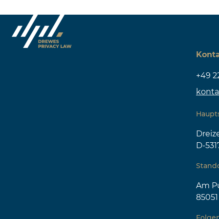
Kont
+49 2
konta
Haupt
Drei
D-531
Stando
Am Pu
85051
Folgen