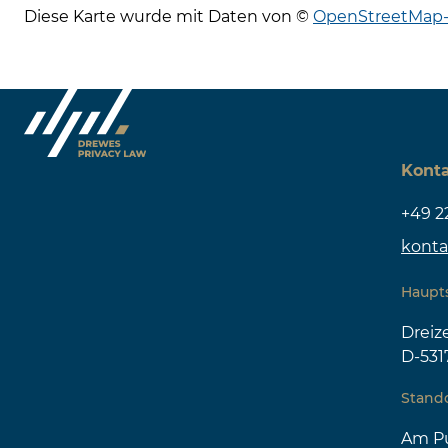
Diese Karte wurde mit Daten von ©
OpenStreetMap-
Kont
+49 2
konta
Haupt
Drei
D-531
Stando
Am Pu