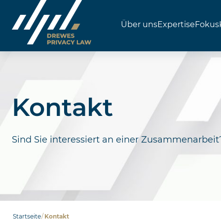
Über uns
Expertise
Fokus
Skip
to
content
Kontakt
Sind Sie interessiert an einer Zusammenarbei
Startseite
/
Kontakt