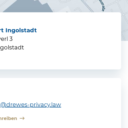
t Ingolstadt
erl 3
ngolstadt
@drewes-privacy.law
chreiben