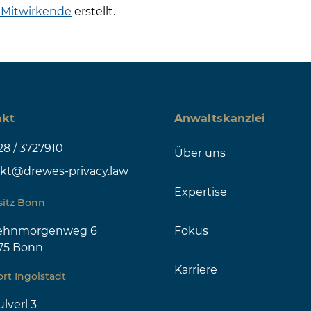
Mitwirkende
erstellt.
akt
Anwaltskanzlei
28 / 3727910
Über uns
kt@drewes-privacy.law
Expertise
sitz Bonn
zehnmorgenweg 6
Fokus
75 Bonn
Karriere
rt Ingolstadt
lverl 3