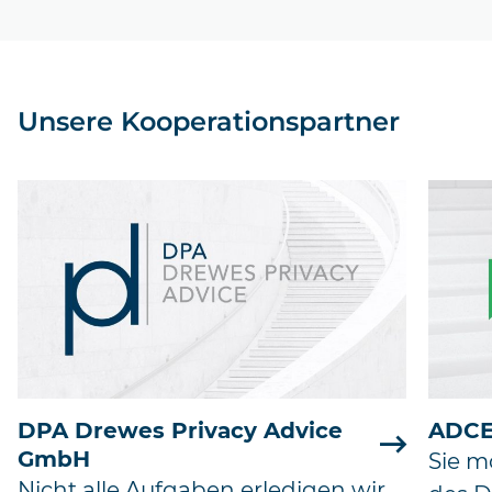
Unsere Kooperationspartner
DPA Drewes Privacy Advice
ADCE
GmbH
Sie m
Nicht alle Aufgaben erledigen wir