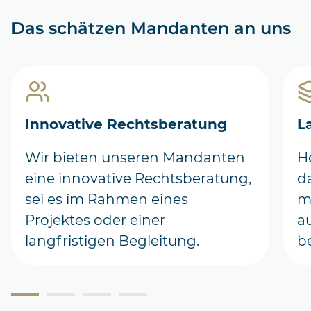
Das schätzen Mandanten an uns
Innovative Rechtsberatung
L
Wir bieten unseren
Mandanten
H
eine innovative Rechtsberatung,
d
sei es im Rahmen eines
m
Projektes
oder einer
a
langfristigen
Begleitung.
be