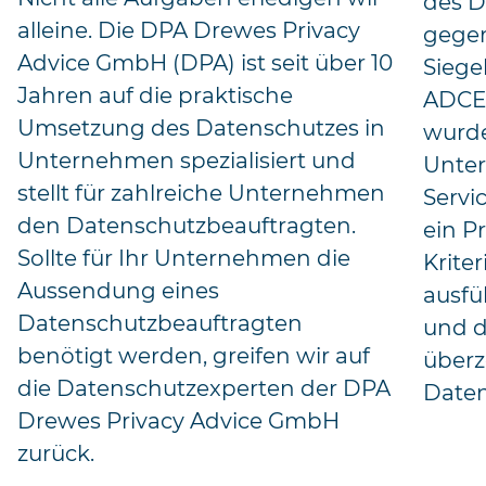
des D
alleine. Die DPA Drewes Privacy
gegen
Advice GmbH (DPA) ist seit über 10
Siege
Jahren auf die praktische
ADCER
Umsetzung des Datenschutzes in
wurd
Unternehmen spezialisiert und
Unte
stellt für zahlreiche Unternehmen
Servi
den Datenschutzbeauftragten.
ein P
Sollte für Ihr Unternehmen die
Krite
Aussendung eines
ausfü
Datenschutzbeauftragten
und d
benötigt werden, greifen wir auf
überz
die Datenschutzexperten der DPA
Daten
Drewes Privacy Advice GmbH
zurück.